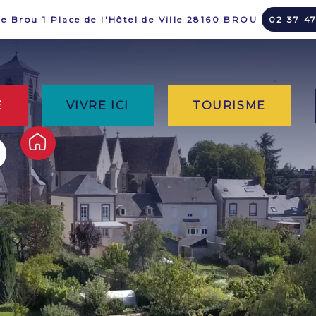
de Brou 1 Place de l'Hôtel de Ville 28160 BROU
02 37 4
E
VIVRE ICI
TOURISME