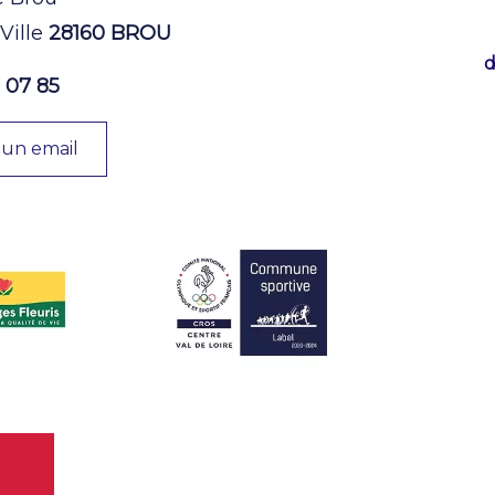
 Ville
28160 BROU
d
 07 85
 un email