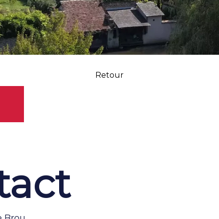
Retour
tact
e Brou