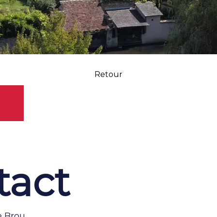
Retour
tact
e Brou