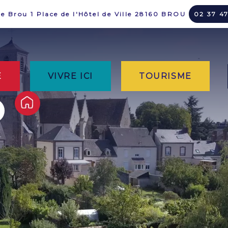
de Brou 1 Place de l'Hôtel de Ville 28160 BROU
02 37 4
E
VIVRE ICI
TOURISME