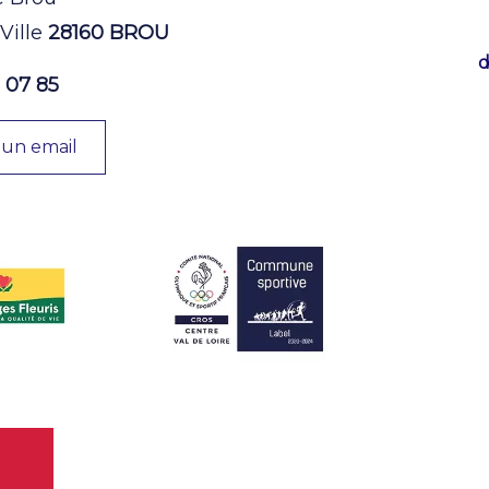
 Ville
28160 BROU
d
 07 85
 un email